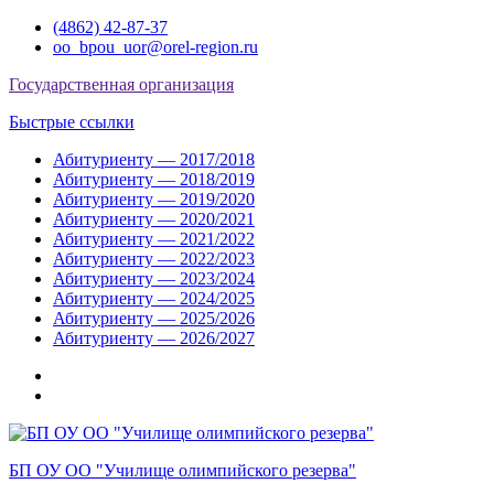
Перейти
(4862) 42-87-37
к
oo_bpou_uor@orel-region.ru
содержимому
Государственная организация
Быстрые ссылки
Абитуриенту — 2017/2018
Абитуриенту — 2018/2019
Абитуриенту — 2019/2020
Абитуриенту — 2020/2021
Абитуриенту — 2021/2022
Абитуриенту — 2022/2023
Абитуриенту — 2023/2024
Абитуриенту — 2024/2025
Абитуриенту — 2025/2026
Абитуриенту — 2026/2027
Группа
ВКонтакте
Группа
в
Одноклассниках
БП ОУ ОО "Училище олимпийского резерва"