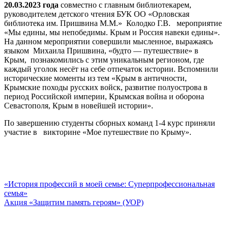
20.03.2023 года
совместно с главным библиотекарем,
руководителем детского чтения БУК ОО «Орловская
библиотека им. Пришвина М.М.» Колодко Г.В. мероприятие
«Мы едины, мы непобедимы. Крым и Россия навеки едины».
На данном мероприятии совершили мысленное, выражаясь
языком Михаила Пришвина, «будто — путешествие» в
Крым, познакомились с этим уникальным регионом, где
каждый уголок несёт на себе отпечаток истории. Вспомнили
исторические моменты из тем «Крым в античности,
Крымские походы русских войск, развитие полуострова в
период Российской империи, Крымская война и оборона
Севастополя, Крым в новейшей истории».
По завершению студенты сборных команд 1-4 курс приняли
участие в викторине «Мое путешествие по Крыму».
Навигация
«История профессий в моей семье: Суперпрофессиональная
семья»
по
Акция «Защитим память героям» (УОР)
записям