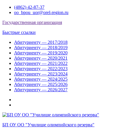
Перейти
(4862) 42-87-37
к
oo_bpou_uor@orel-region.ru
содержимому
Государственная организация
Быстрые ссылки
Абитуриенту — 2017/2018
Абитуриенту — 2018/2019
Абитуриенту — 2019/2020
Абитуриенту — 2020/2021
Абитуриенту — 2021/2022
Абитуриенту — 2022/2023
Абитуриенту — 2023/2024
Абитуриенту — 2024/2025
Абитуриенту — 2025/2026
Абитуриенту — 2026/2027
Группа
ВКонтакте
Группа
в
Одноклассниках
БП ОУ ОО "Училище олимпийского резерва"