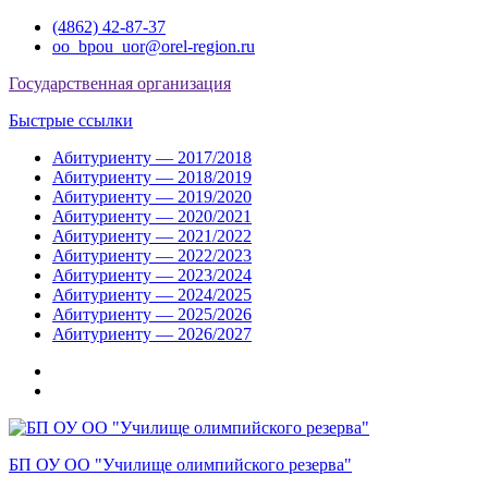
Перейти
(4862) 42-87-37
к
oo_bpou_uor@orel-region.ru
содержимому
Государственная организация
Быстрые ссылки
Абитуриенту — 2017/2018
Абитуриенту — 2018/2019
Абитуриенту — 2019/2020
Абитуриенту — 2020/2021
Абитуриенту — 2021/2022
Абитуриенту — 2022/2023
Абитуриенту — 2023/2024
Абитуриенту — 2024/2025
Абитуриенту — 2025/2026
Абитуриенту — 2026/2027
Группа
ВКонтакте
Группа
в
Одноклассниках
БП ОУ ОО "Училище олимпийского резерва"