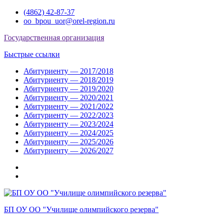
Перейти
(4862) 42-87-37
к
oo_bpou_uor@orel-region.ru
содержимому
Государственная организация
Быстрые ссылки
Абитуриенту — 2017/2018
Абитуриенту — 2018/2019
Абитуриенту — 2019/2020
Абитуриенту — 2020/2021
Абитуриенту — 2021/2022
Абитуриенту — 2022/2023
Абитуриенту — 2023/2024
Абитуриенту — 2024/2025
Абитуриенту — 2025/2026
Абитуриенту — 2026/2027
Группа
ВКонтакте
Группа
в
Одноклассниках
БП ОУ ОО "Училище олимпийского резерва"