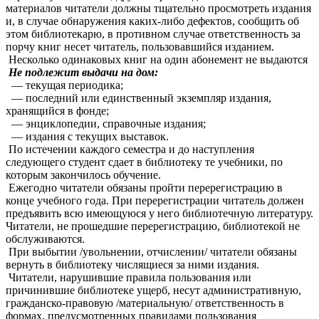
материалов читатели должны тщательно просмотреть издания
и, в случае обнаружения каких-либо дефектов, сообщить об
этом библиотекарю, в противном случае ответственность за
порчу книг несет читатель, пользовавшийся изданием.
Несколько одинаковых книг на один абонемент не выдаются
Не подлежит выдачи на дом:
— текущая периодика;
— последний или единственный экземпляр издания,
хранящийся в фонде;
— энциклопедии, справочные издания;
— издания с текущих выставок.
По истечении каждого семестра и до наступления
следующего студент сдает в библиотеку те учебники, по
которым закончилось обучение.
Ежегодно читатели обязаны пройти перерегистрацию в
конце учебного года. При перерегистрации читатель должен
предъявить всю имеющуюся у него библиотечную литературу.
Читатели, не прошедшие перерегистрацию, библиотекой не
обслуживаются.
При выбытии /увольнении, отчислении/ читатели обязаны
вернуть в библиотеку числящиеся за ними издания.
Читатели, нарушившие правила пользования или
причинившие библиотеке ущерб, несут административную,
гражданско-правовую /материальную/ ответственность в
формах, предусмотренных правилами пользования