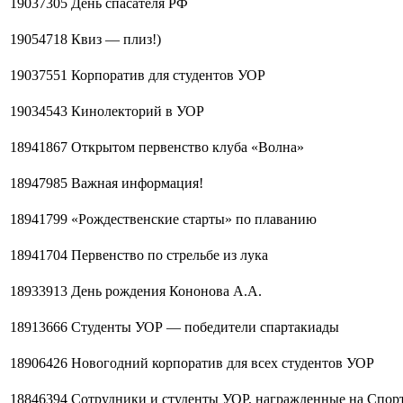
19037305
День спасателя РФ
19054718
Квиз — плиз!)
19037551
Корпоратив для студентов УОР
19034543
Кинолекторий в УОР
18941867
Открытом первенство клуба «Волна»
18947985
Важная информация!
18941799
«Рождественские старты» по плаванию
18941704
Первенство по стрельбе из лука
18933913
День рождения Кононова А.А.
18913666
Студенты УОР — победители спартакиады
18906426
Новогодний корпоратив для всех студентов УОР
18846394
Сотрудники и студенты УОР, награжденные на Спор