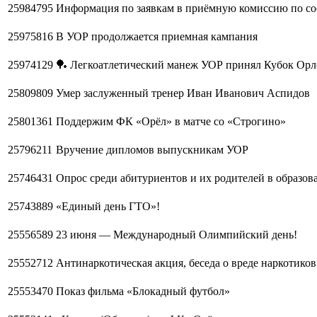
25984795
Информация по заявкам в приёмную комиссию по со
25975816
В УОР продолжается приемная кампания
25974129
🏓 Легкоатлетический манеж УОР принял Кубок Орло
25809809
Умер заслуженный тренер Иван Иванович Аспидов
25801361
Поддержим ФК «Орёл» в матче со «Строгино»
25796211
Вручение дипломов выпускникам УОР
25746431
Опрос среди абитуриентов и их родителей в образов
25743889
«Единый день ГТО»!
25556589
23 июня — Международный Олимпийский день!
25552712
Антинаркотическая акция, беседа о вреде наркотико
25553470
Показ фильма «Блокадный футбол»