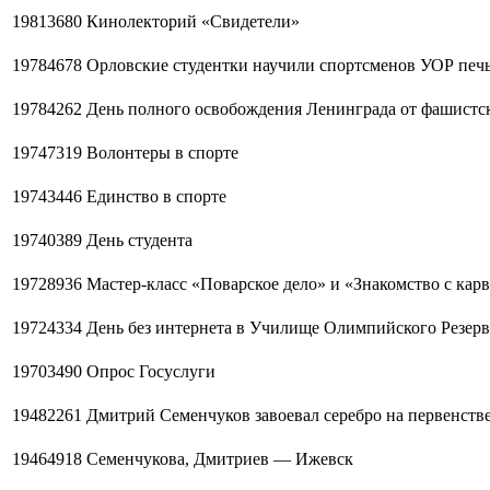
19813680
Кинолекторий «Свидетели»
19784678
Орловские студентки научили спортсменов УОР печ
19784262
День полного освобождения Ленинграда от фашистс
19747319
Волонтеры в спорте
19743446
Единство в спорте
19740389
День студента
19728936
Мастер-класс «Поварское дело» и «Знакомство с кар
19724334
День без интернета в Училище Олимпийского Резерв
19703490
Опрос Госуслуги
19482261
Дмитрий Семенчуков завоевал серебро на первенстве
19464918
Семенчукова, Дмитриев — Ижевск