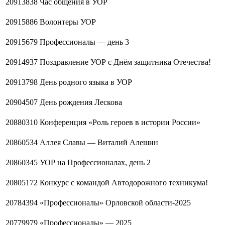
20913838
Час общения в УОР
20915886
Волонтеры УОР
20915679
Профессионалы — день 3
20914937
Поздравление УОР с Днём защитника Отечества!
20913798
День родного языка в УОР
20904507
День рождения Лескова
20880310
Конференция «Роль героев в истории России»
20860534
Аллея Славы — Виталий Алешин
20860345
УОР на Профессионалах, день 2
20805172
Конкурс с командой Автодорожного техникума!
20784394
«Профессионалы» Орловской области-2025
20779979
«Профессионалы» — 2025