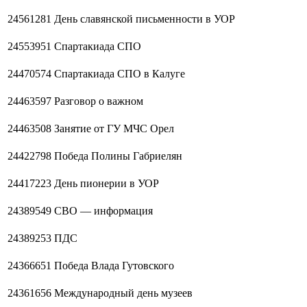
24561281
День славянской письменности в УОР
24553951
Спартакиада СПО
24470574
Спартакиада СПО в Калуге
24463597
Разговор о важном
24463508
Занятие от ГУ МЧС Орел
24422798
Победа Полины Габриелян
24417223
День пионерии в УОР
24389549
СВО — информация
24389253
ПДС
24366651
Победа Влада Гутовского
24361656
Международный день музеев