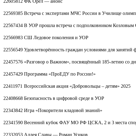
22605812
ФК Орел — анонс
22569385
Встреча с экспертами МЧС России в Училище олимпи
22567434
В УОР прошла встреча с подполковником Козловым
22566983
СШ Ледовое поколения и УОР
22556549
Удовлетворённость граждан условиями для занятий 
22457576
«Разговор о Важном», посвящённый 185-летию со дн
22457429
Программа «ПроЕДУ по России!»
22411971
Всероссийская акция «Добровольцы – детям» 2025
22408668
Безопасность в цифровой среде в УОР
22343842
Игра «Покорители кладовой знаний»
22341590
Весенний кубок ФАУ МО РФ ЦСКА, 2 и 3 места сп
22332053
Аллея Славы — Роман Усиков