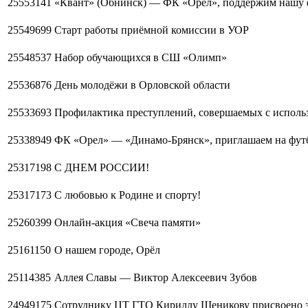
25553141
«Квант» (Обнинск) — ФК «Орёл», поддержим нашу 
25549699
Старт работы приёмной комиссии в УОР
25548537
Набор обучающихся в СШ «Олимп»
25536876
День молодёжи в Орловской области
25533693
Профилактика преступлений, совершаемых с исполь
25338949
ФК «Орел» — «Динамо-Брянск», приглашаем на фут
25317198
С ДНЕМ РОССИИ!
25317173
С любовью к Родине и спорту!
25260399
Онлайн-акция «Свеча памяти»
25161150
О нашем городе, Орёл
25114385
Аллея Славы — Виктор Алексеевич Зубов
24949175
Сотруднику ЦТ ГТО Кириллу Щеникову присвоено 