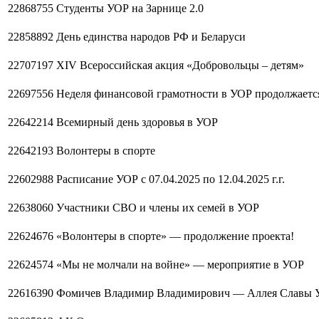
22868755
Студенты УОР на Зарнице 2.0
22858892
День единства народов РФ и Беларуси
22707197
XIV Всероссийская акция «Добровольцы – детям»
22697556
Неделя финансовой грамотности в УОР продолжаетс
22642214
Всемирный день здоровья в УОР
22642193
Волонтеры в спорте
22602988
Расписание УОР с 07.04.2025 по 12.04.2025 г.г.
22638060
Участники СВО и члены их семей в УОР
22624676
«Волонтеры в спорте» — продолжение проекта!
22624574
«Мы не молчали на войне» — мероприятие в УОР
22616390
Фомичев Владимир Владимирович — Аллея Славы 