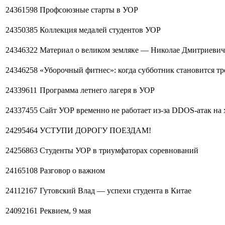
24361598
Профсоюзные старты в УОР
24350385
Коллекция медалей студентов УОР
24346322
Материал о великом земляке — Николае Дмитриевич
24346258
«Уборочный фитнес»: когда субботник становится т
24339611
Программа летнего лагеря в УОР
24337455
Сайт УОР временно не работает из-за DDOS-атак на 
24295464
УСТУПИ ДОРОГУ ПОЕЗДАМ!
24256863
Студенты УОР в триумфаторах соревнований
24165108
Разговор о важном
24112167
Гутовский Влад — успехи студента в Китае
24092161
Реквием, 9 мая