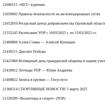
21696115
«НЕТ» курению
21659692
Правила безопасности на железнодорожных путях
21652810
Ресурсный центр добровольчества Орловской област
21555245
Раcписание УОР с 10/03/2025 г. по 15/03/2025 г.г.
21469869
Аллея Славы — Алексей Куницын
21430115
Диктант Победы
21421069
Всемирный день гражданской обороны в нашем учи
21418912
Легенды УОР — Юлия Андреева
21408822
Запись в кружки — Госуслуги
21366514
СПОРТИВНЫЕ НОВОСТИ! 5 марта 2025
21320509
«Волонтеры в спорте» (УОР)