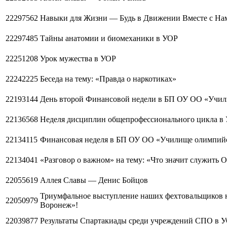
22297562
Навыки для Жизни — Будь в Движении Вместе с На
22297485
Тайны анатомии и биомеханики в УОР
22251208
Урок мужества в УОР
22242225
Беседа на тему: «Правда о наркотиках»
22193144
День второй Финансовой недели в БП ОУ ОО «Учил
22136568
Неделя дисциплин общепрофессионального цикла в
22134115
Финансовая неделя в БП ОУ ОО «Училище олимпийс
22134041
«Разговор о важном» на тему: «Что значит служить О
22055619
Аллея Славы — Денис Бойцов
Триумфальное выступление наших фехтовальщиков н
22050979
Воронеж»!
22039877
Результаты Спартакиады среди учреждений СПО в 