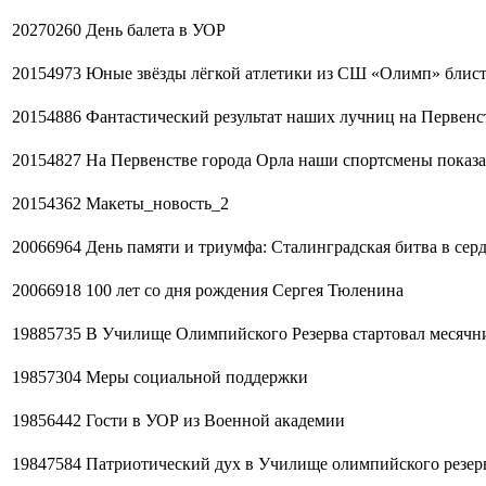
20270260
День балета в УОР
20154973
Юные звёзды лёгкой атлетики из СШ «Олимп» блист
20154886
Фантастический результат наших лучниц на Первенс
20154827
На Первенстве города Орла наши спортсмены показа
20154362
Макеты_новость_2
20066964
День памяти и триумфа: Сталинградская битва в сер
20066918
100 лет со дня рождения Сергея Тюленина
19885735
В Училище Олимпийского Резерва стартовал месячн
19857304
Меры социальной поддержки
19856442
Гости в УОР из Военной академии
19847584
Патриотический дух в Училище олимпийского резер