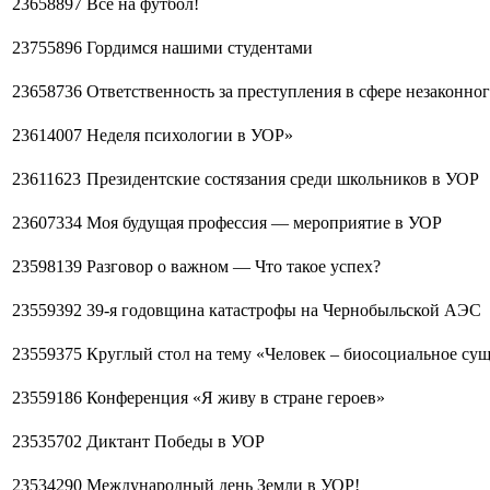
23658897
Все на футбол!
23755896
Гордимся нашими студентами
23658736
Ответственность за преступления в сфере незаконно
23614007
Неделя психологии в УОР»
23611623
Президентские состязания среди школьников в УОР
23607334
Моя будущая профессия — мероприятие в УОР
23598139
Разговор о важном — Что такое успех?
23559392
39-я годовщина катастрофы на Чернобыльской АЭС
23559375
Круглый стол на тему «Человек – биосоциальное су
23559186
Конференция «Я живу в стране героев»
23535702
Диктант Победы в УОР
23534290
Международный день Земли в УОР!