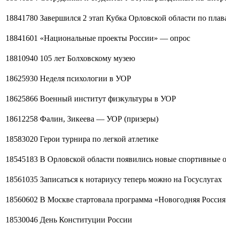
18841780
Завершился 2 этап Кубка Орловской области по пла
18841601
«Национальные проекты России» — опрос
18810940
105 лет Болховскому музею
18625930
Неделя психологии в УОР
18625866
Военный институт физкультуры в УОР
18612258
Фалин, Зикеева — УОР (призеры)
18583020
Герои турнира по легкой атлетике
18545183
В Орловской области появились новые спортивные 
18561035
Записаться к нотариусу теперь можно на Госуслугах
18560602
В Москве стартовала программа «Новогодняя Россия
18530046
День Конституции России