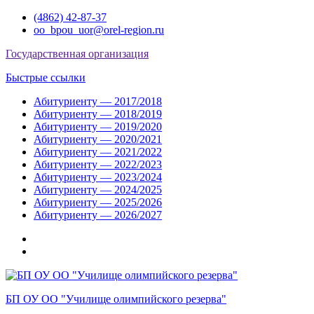
Перейти
(4862) 42-87-37
к
oo_bpou_uor@orel-region.ru
содержимому
Государственная организация
Быстрые ссылки
Абитуриенту — 2017/2018
Абитуриенту — 2018/2019
Абитуриенту — 2019/2020
Абитуриенту — 2020/2021
Абитуриенту — 2021/2022
Абитуриенту — 2022/2023
Абитуриенту — 2023/2024
Абитуриенту — 2024/2025
Абитуриенту — 2025/2026
Абитуриенту — 2026/2027
Группа
ВКонтакте
Группа
в
Одноклассниках
БП ОУ ОО "Училище олимпийского резерва"