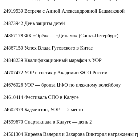
24919539
Встреча с Анной Александровной Башмаковой
24873942
День защиты детей
24867178
ФК «Орёл» — «Динамо» (Санкт-Петербург)
24867150
Успех Влада Гутовского в Китае
24848239
Квалификационный марафон в УОР
24707472
УОР в гостях у Академии ФСО России
24676026
УОР — бронза ЦФО по пляжному волейболу
24610414
Фестиваль СПО в Калуге
24602979
Бадминтон, УОР — 2 место
24599670
Спартакиада в Калуге — день 2
24561304
Киреева Валерия и Захарова Виктория награждены 