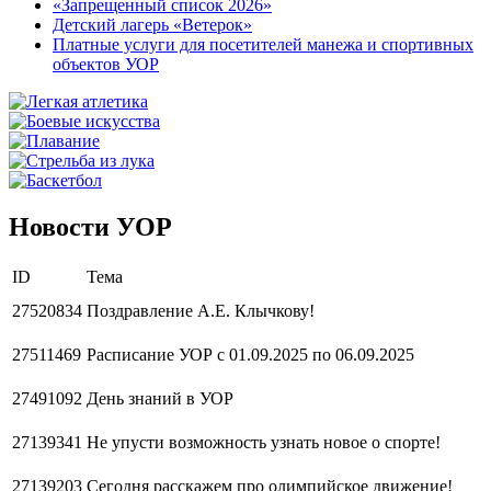
«Запрещенный список 2026»
Детский лагерь «Ветерок»
Платные услуги для посетителей манежа и спортивных
объектов УОР
Новости УОР
ID
Тема
27520834
Поздравление А.Е. Клычкову!
27511469
Расписание УОР с 01.09.2025 по 06.09.2025
27491092
День знаний в УОР
27139341
Не упусти возможность узнать новое о спорте!
27139203
Сегодня расскажем про олимпийское движение!