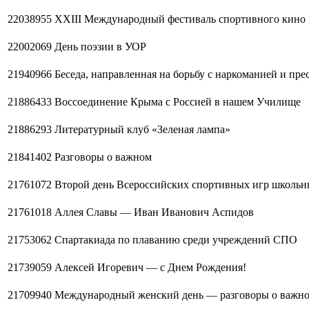
22038955
XXIII Международный фестиваль спортивного кино
22002069
День поэзии в УОР
21940966
Беседа, направленная на борьбу с наркоманией и пр
21886433
Воссоединение Крыма с Россией в нашем Училище
21886293
Литературный клуб «Зеленая лампа»
21841402
Разговоры о важном
21761072
Второй день Всероссийских спортивных игр школьн
21761018
Аллея Славы — Иван Иванович Аспидов
21753062
Спартакиада по плаванию среди учреждений СПО
21739059
Алексей Игоревич — с Днем Рождения!
21709940
Международный женский день — разговоры о важн