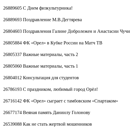
26889605
С Днем физкультурника!
26889693
Поздравление М.В.Дегтярева
26804603
Поздравления Галине Добролежен и Анастасии Чуч
26805884
ФК «Орел» в Кубке России на Матч ТВ
26805337
Важные материалы, часть 2
26805060
Важные материалы, часть 1
26804012
Консультация для студентов
26786193
С праздником, любимый город Орёл!
26716142
ФК «Орел» сыграет с тамбовским «Спартаком»
26677174
Веяная память Даниилу Голонову
26539088
Как не стать жертвой мошенников