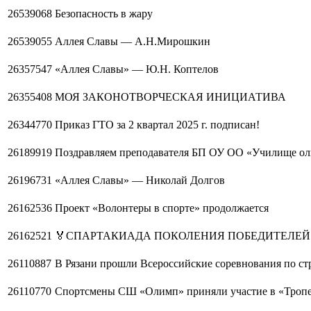
26539068
Безопасность в жару
26539055
Аллея Славы — А.Н.Мирошкин
26357547
«Аллея Славы» — Ю.Н. Коптелов
26355408
МОЯ ЗАКОНОТВОРЧЕСКАЯ ИНИЦИАТИВА
26344770
Приказ ГТО за 2 квартал 2025 г. подписан!
26189919
Поздравляем преподавателя БП ОУ ОО «Училище оли
26196731
«Аллея Славы» — Николай Долгов
26162536
Проект «Волонтеры в спорте» продолжается
26162521
🏅СПАРТАКИАДА ПОКОЛЕНИЯ ПОБЕДИТЕЛЕЙ: 
26110887
В Рязани прошли Всероссийские соревнования по стр
26110770
Спортсмены СШ «Олимп» приняли участие в «Тропе