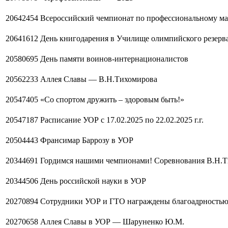
20642454
Всероссийский чемпионат по профессиональному ма
20641612
День книгодарения в Училище олимпийского резерв
20580695
День памяти воинов-интернационалистов
20562233
Аллея Славы — В.Н.Тихомирова
20547405
«Со спортом дружить – здоровым быть!»
20547187
Расписание УОР с 17.02.2025 по 22.02.2025 г.г.
20504443
Франсимар Баррозу в УОР
20344691
Гордимся нашими чемпионами! Соревнования В.Н.
20344506
День российской науки в УОР
20270894
Сотрудники УОР и ГТО награждены благоадрностью
20270658
Аллея Славы в УОР — Шаруненко Ю.М.