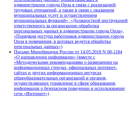
администрации города Орла в связи с реализацией
трудовых отношений, а также в связи с оказанием
муниципальных услуг и осуществлением
муниципальных функций», «Должностной инструкцией
ответственного за организацию обработки
персональных данных в администрации города Орла»,
«Порядком доступа работников администрации города
Орла в помещения, в которых ведется обработка
персональных данных»)
Письмо Минобрнауки России от 14.05.2018 N 08-1184
«О направлении информации» (вместе с
«Методическими рекомендациями о размещении на
информационных стендах, официальных интернет-
сайтах и других информационных ресурсах
общеобразовательных организаций и органов,
осуществляющих управление в сфере образования,
информации о безопасном поведении и использовании
сети «Интернет»)