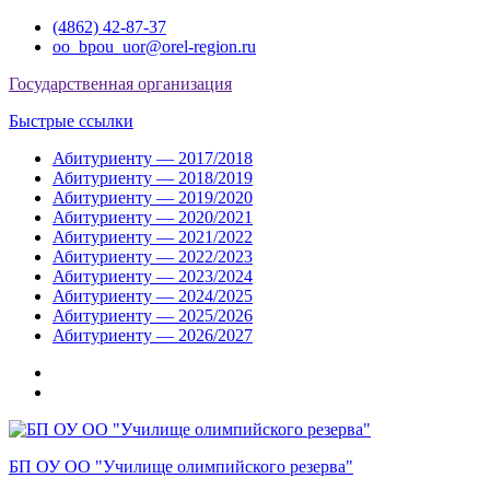
Перейти
(4862) 42-87-37
к
oo_bpou_uor@orel-region.ru
содержимому
Государственная организация
Быстрые ссылки
Абитуриенту — 2017/2018
Абитуриенту — 2018/2019
Абитуриенту — 2019/2020
Абитуриенту — 2020/2021
Абитуриенту — 2021/2022
Абитуриенту — 2022/2023
Абитуриенту — 2023/2024
Абитуриенту — 2024/2025
Абитуриенту — 2025/2026
Абитуриенту — 2026/2027
Группа
ВКонтакте
Группа
в
Одноклассниках
БП ОУ ОО "Училище олимпийского резерва"