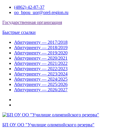
Перейти
(4862) 42-87-37
к
oo_bpou_uor@orel-region.ru
содержимому
Государственная организация
Быстрые ссылки
Абитуриенту — 2017/2018
Абитуриенту — 2018/2019
Абитуриенту — 2019/2020
Абитуриенту — 2020/2021
Абитуриенту — 2021/2022
Абитуриенту — 2022/2023
Абитуриенту — 2023/2024
Абитуриенту — 2024/2025
Абитуриенту — 2025/2026
Абитуриенту — 2026/2027
Группа
ВКонтакте
Группа
в
Одноклассниках
БП ОУ ОО "Училище олимпийского резерва"