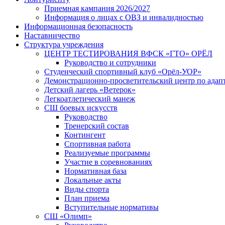
Приемная кампания 2026/2027
Информация о лицах с ОВЗ и инвалидностью
Информационная безопасность
Наставничество
Структура учреждения
ЦЕНТР ТЕСТИРОВАНИЯ ВФСК «ГТО» ОРЁЛ
Руководство и сотрудники
Студенческий спортивный клуб «Орёл-УОР»
Демонстрационно-просветительский центр по адап
Детский лагерь «Ветерок»
Легкоатлетический манеж
СШ боевых искусств
Руководство
Тренерский состав
Контингент
Спортивная работа
Реализуемые программы
Участие в соревнованиях
Нормативная база
Локальные акты
Виды спорта
План приема
Вступительные нормативы
СШ «Олимп»