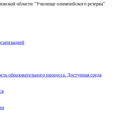
ловской области "Училище олимпийского резерва"
рганизацией
ть образовательного процесса. Доступная среда
ся
ии