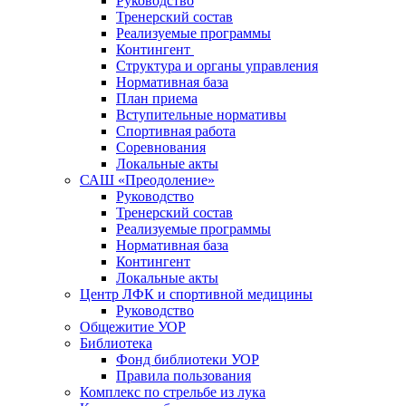
Руководство
Тренерский состав
Реализуемые программы
Контингент
Структура и органы управления
Нормативная база
План приема
Вступительные нормативы
Спортивная работа
Соревнования
Локальные акты
САШ «Преодоление»
Руководство
Тренерский состав
Реализуемые программы
Нормативная база
Контингент
Локальные акты
Центр ЛФК и спортивной медицины
Руководство
Общежитие УОР
Библиотека
Фонд библиотеки УОР
Правила пользования
Комплекс по стрельбе из лука