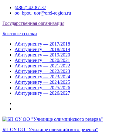
Перейти
(4862) 42-87-37
к
oo_bpou_uor@orel-region.ru
содержимому
Государственная организация
Быстрые ссылки
Абитуриенту — 2017/2018
Абитуриенту — 2018/2019
Абитуриенту — 2019/2020
Абитуриенту — 2020/2021
Абитуриенту — 2021/2022
Абитуриенту — 2022/2023
Абитуриенту — 2023/2024
Абитуриенту — 2024/2025
Абитуриенту — 2025/2026
Абитуриенту — 2026/2027
Группа
ВКонтакте
Группа
в
Одноклассниках
БП ОУ ОО "Училище олимпийского резерва"