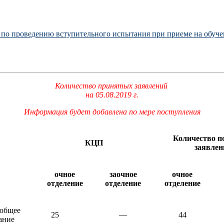
 по проведению вступительного испытания при приеме на обуче
Количество принятых заявлений
на 05.08.2019 г.
Информация будет добавлена по мере поступления
Количество п
КЦП
заявлен
очное
заочное
очное
отделение
отделение
отделение
 общее
25
—
44
ание