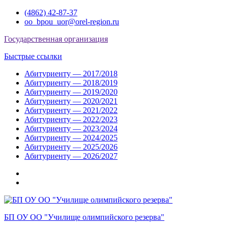
Перейти
(4862) 42-87-37
к
oo_bpou_uor@orel-region.ru
содержимому
Государственная организация
Быстрые ссылки
Абитуриенту — 2017/2018
Абитуриенту — 2018/2019
Абитуриенту — 2019/2020
Абитуриенту — 2020/2021
Абитуриенту — 2021/2022
Абитуриенту — 2022/2023
Абитуриенту — 2023/2024
Абитуриенту — 2024/2025
Абитуриенту — 2025/2026
Абитуриенту — 2026/2027
Группа
ВКонтакте
Группа
в
Одноклассниках
БП ОУ ОО "Училище олимпийского резерва"