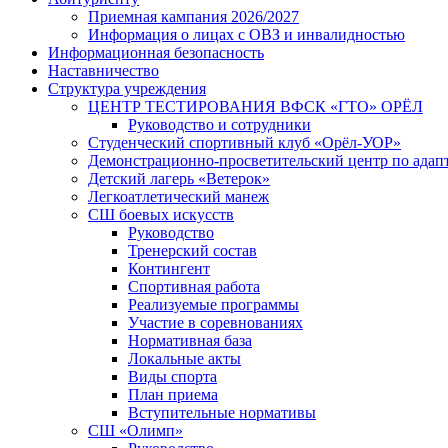
Приемная кампания 2026/2027
Информация о лицах с ОВЗ и инвалидностью
Информационная безопасность
Наставничество
Структура учреждения
ЦЕНТР ТЕСТИРОВАНИЯ ВФСК «ГТО» ОРЁЛ
Руководство и сотрудники
Студенческий спортивный клуб «Орёл-УОР»
Демонстрационно-просветительский центр по адап
Детский лагерь «Ветерок»
Легкоатлетический манеж
СШ боевых искусств
Руководство
Тренерский состав
Контингент
Спортивная работа
Реализуемые программы
Участие в соревнованиях
Нормативная база
Локальные акты
Виды спорта
План приема
Вступительные нормативы
СШ «Олимп»