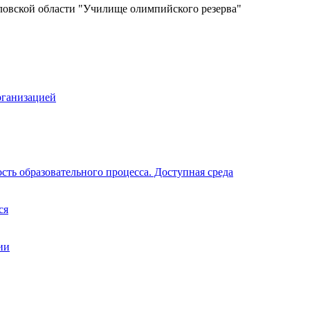
ловской области "Училище олимпийского резерва"
рганизацией
ть образовательного процесса. Доступная среда
ся
ии