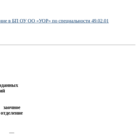
ние в БП ОУ ОО «УОР» по специальности 49.02.01
оданных
ий
заочное
отделение
—