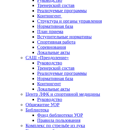
Руководство
Тренерский состав
Реализуемые программы
Контингент
Структура и органы управления
Нормативная база
План приема
Вступительные нормативы
Спортивная работа
Соревнования
Локальные акты
САШ «Преодоление»
Руководство
Тренерский состав
Реализуемые программы
Нормативная база
Контингент
Локальные акты
Центр ЛФК и спортивной медицины
Руководство
Общежитие УОР
Библиотека
Фонд библиотеки УОР
Правила пользования
Комплекс по стрельбе из лука