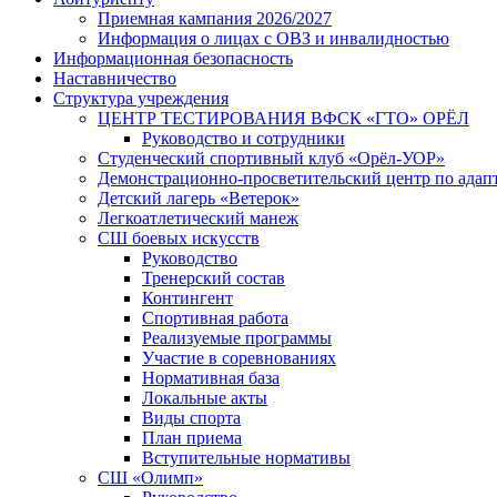
Приемная кампания 2026/2027
Информация о лицах с ОВЗ и инвалидностью
Информационная безопасность
Наставничество
Структура учреждения
ЦЕНТР ТЕСТИРОВАНИЯ ВФСК «ГТО» ОРЁЛ
Руководство и сотрудники
Студенческий спортивный клуб «Орёл-УОР»
Демонстрационно-просветительский центр по адап
Детский лагерь «Ветерок»
Легкоатлетический манеж
СШ боевых искусств
Руководство
Тренерский состав
Контингент
Спортивная работа
Реализуемые программы
Участие в соревнованиях
Нормативная база
Локальные акты
Виды спорта
План приема
Вступительные нормативы
СШ «Олимп»