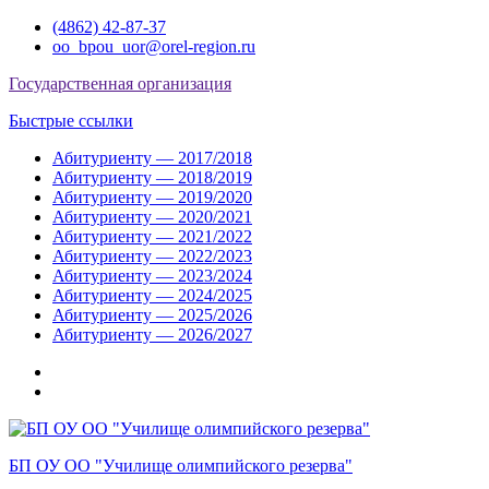
Перейти
(4862) 42-87-37
к
oo_bpou_uor@orel-region.ru
содержимому
Государственная организация
Быстрые ссылки
Абитуриенту — 2017/2018
Абитуриенту — 2018/2019
Абитуриенту — 2019/2020
Абитуриенту — 2020/2021
Абитуриенту — 2021/2022
Абитуриенту — 2022/2023
Абитуриенту — 2023/2024
Абитуриенту — 2024/2025
Абитуриенту — 2025/2026
Абитуриенту — 2026/2027
Группа
ВКонтакте
Группа
в
Одноклассниках
БП ОУ ОО "Училище олимпийского резерва"