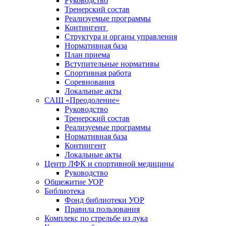
Руководство
Тренерский состав
Реализуемые программы
Контингент
Структура и органы управления
Нормативная база
План приема
Вступительные нормативы
Спортивная работа
Соревнования
Локальные акты
САШ «Преодоление»
Руководство
Тренерский состав
Реализуемые программы
Нормативная база
Контингент
Локальные акты
Центр ЛФК и спортивной медицины
Руководство
Общежитие УОР
Библиотека
Фонд библиотеки УОР
Правила пользования
Комплекс по стрельбе из лука