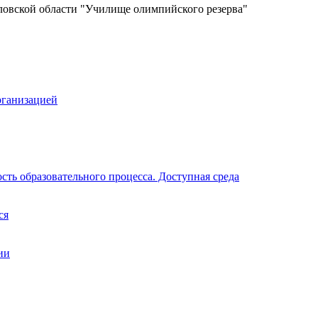
ловской области "Училище олимпийского резерва"
рганизацией
ть образовательного процесса. Доступная среда
ся
ии