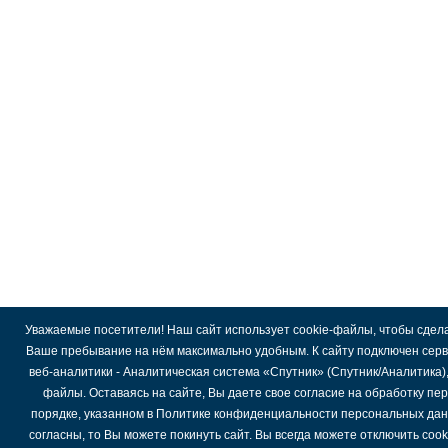
Уважаемые посетители! Наш сайт использует cookie-файлы, чтобы сдел
Ваше пребывание на нём максимально удобным. К cайту подключен сер
веб-аналитики - Аналитическая система «Спутник» (Спутник/Аналитика)
файлы. Оставаясь на сайте, Вы даете свое согласие на обработку пе
порядке, указанном в Политике конфиденциальности персональных дан
согласны, то Вы можете покинуть сайт. Вы всегда можете отключить coo