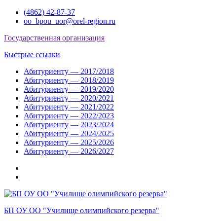
Перейти
(4862) 42-87-37
к
oo_bpou_uor@orel-region.ru
содержимому
Государственная организация
Быстрые ссылки
Абитуриенту — 2017/2018
Абитуриенту — 2018/2019
Абитуриенту — 2019/2020
Абитуриенту — 2020/2021
Абитуриенту — 2021/2022
Абитуриенту — 2022/2023
Абитуриенту — 2023/2024
Абитуриенту — 2024/2025
Абитуриенту — 2025/2026
Абитуриенту — 2026/2027
Группа
ВКонтакте
Группа
в
Одноклассниках
БП ОУ ОО "Училище олимпийского резерва"