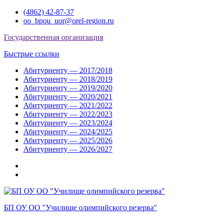
Перейти
(4862) 42-87-37
к
oo_bpou_uor@orel-region.ru
содержимому
Государственная организация
Быстрые ссылки
Абитуриенту — 2017/2018
Абитуриенту — 2018/2019
Абитуриенту — 2019/2020
Абитуриенту — 2020/2021
Абитуриенту — 2021/2022
Абитуриенту — 2022/2023
Абитуриенту — 2023/2024
Абитуриенту — 2024/2025
Абитуриенту — 2025/2026
Абитуриенту — 2026/2027
Группа
ВКонтакте
Группа
в
Одноклассниках
БП ОУ ОО "Училище олимпийского резерва"