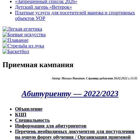
«Запрещенный список 2026»
Детский лагерь «Ветерок»
Платные услуги для посетителей манежа и спортивных
объектов УОР
Приемная кампания
Автор:
Михаил Никитин
. Страница добавлена
28.02.2022
г.
15:35
Абитуриенту — 2022/2023
Объявление
КЦП
Специальность
Информация для абитуриентов
Перечень необходимых документов для поступления
на очную форму обучения / Организация приемной