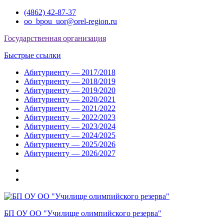
Перейти
(4862) 42-87-37
к
oo_bpou_uor@orel-region.ru
содержимому
Государственная организация
Быстрые ссылки
Абитуриенту — 2017/2018
Абитуриенту — 2018/2019
Абитуриенту — 2019/2020
Абитуриенту — 2020/2021
Абитуриенту — 2021/2022
Абитуриенту — 2022/2023
Абитуриенту — 2023/2024
Абитуриенту — 2024/2025
Абитуриенту — 2025/2026
Абитуриенту — 2026/2027
Группа
ВКонтакте
Группа
в
Одноклассниках
БП ОУ ОО "Училище олимпийского резерва"