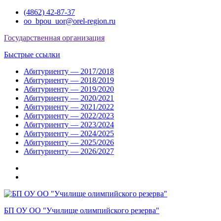
Перейти
(4862) 42-87-37
к
oo_bpou_uor@orel-region.ru
содержимому
Государственная организация
Быстрые ссылки
Абитуриенту — 2017/2018
Абитуриенту — 2018/2019
Абитуриенту — 2019/2020
Абитуриенту — 2020/2021
Абитуриенту — 2021/2022
Абитуриенту — 2022/2023
Абитуриенту — 2023/2024
Абитуриенту — 2024/2025
Абитуриенту — 2025/2026
Абитуриенту — 2026/2027
Группа
ВКонтакте
Группа
в
Одноклассниках
БП ОУ ОО "Училище олимпийского резерва"