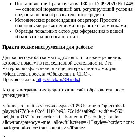
Постановление Правительства РФ от 15.09.2020 № 1448
— основной нормативный акт, регулирующий условия
предоставления образовательного кредита;
Методические рекомендации оператора Проекта с
подробными разъяснениями по работе с заемщиками;
Образцы локальных актов для оформления в вашей
образовательной организации.
Практические инструменты для работы:
Для вашего удобства мы подготовили готовые решения,
которые помогут в повседневной деятельности. Эти
материалы оформлены в виде интерактивного модуля
«Медиатека проекта «Обркредит в СПО».
Прямая ссылка:
https://clck.ru/3HmdxJ
Код для встраивания медиатеки на сайт образовательного
учреждения:
<iframe src=»https://new-acc-space-1353.ispring.ru/app/embed-
player/ef77d34e-02cd-11f0-be93-76c1ddaa89a5″ width=»560″
height=»315″ frameborder=»0″ border=»0″ scrolling=»auto»
allowtransparency=»true» allowfullscreen=»1″ style=»border: none;
background-color: transparent;»></iframe>