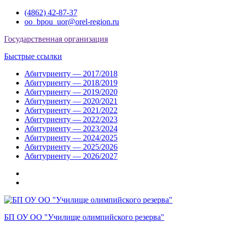
Перейти
(4862) 42-87-37
к
oo_bpou_uor@orel-region.ru
содержимому
Государственная организация
Быстрые ссылки
Абитуриенту — 2017/2018
Абитуриенту — 2018/2019
Абитуриенту — 2019/2020
Абитуриенту — 2020/2021
Абитуриенту — 2021/2022
Абитуриенту — 2022/2023
Абитуриенту — 2023/2024
Абитуриенту — 2024/2025
Абитуриенту — 2025/2026
Абитуриенту — 2026/2027
Группа
ВКонтакте
Группа
в
Одноклассниках
БП ОУ ОО "Училище олимпийского резерва"