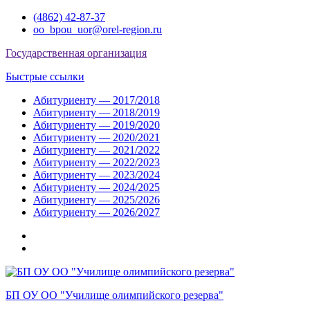
Перейти
(4862) 42-87-37
к
oo_bpou_uor@orel-region.ru
содержимому
Государственная организация
Быстрые ссылки
Абитуриенту — 2017/2018
Абитуриенту — 2018/2019
Абитуриенту — 2019/2020
Абитуриенту — 2020/2021
Абитуриенту — 2021/2022
Абитуриенту — 2022/2023
Абитуриенту — 2023/2024
Абитуриенту — 2024/2025
Абитуриенту — 2025/2026
Абитуриенту — 2026/2027
Группа
ВКонтакте
Группа
в
Одноклассниках
БП ОУ ОО "Училище олимпийского резерва"